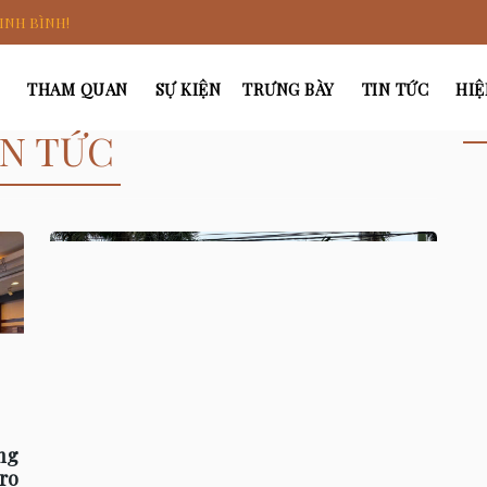
INH BÌNH!
THAM QUAN
SỰ KIỆN
TRƯNG BÀY
TIN TỨC
HIỆ
TI
IN TỨC
ng
ro