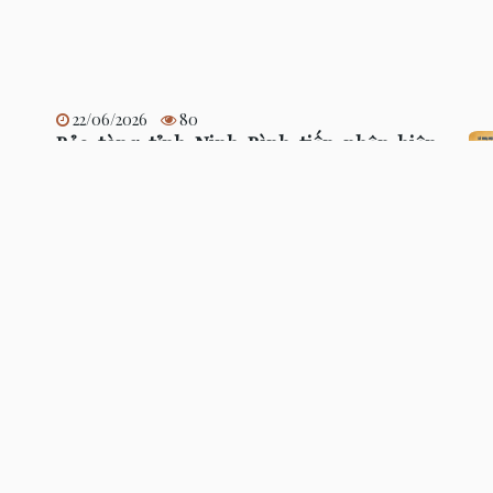
22/06/2026
80
Bảo tàng tỉnh Ninh Bình tiếp nhận hiện
vật hiến tặng
1
2
3
…
22