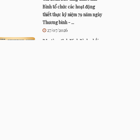
Bình tổ chức các hoạt động
thiết thực kỷ niệm 79 năm ngày
Thương binh - ...
27/07/2026
Bảo tàng tỉnh Ninh Bình phối
hợp tổ chức Hội thảo khoa học
về ứng dụng công nghệ in 3D
trong bảo tồn...
24/07/2026