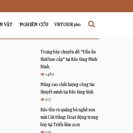
N VẬT
NGHIÊN CỨU
VRTOUR360
N TỨC NHIỀU LƯỢT XEM NHẤT
Trưng bày chuyên đề: “Dấu ấn
thời bao cấp” tại Bảo tàng Ninh
Bình.
1489
Nâng cao chất lượng công tác
thuyết minh tại Bảo tàng tỉnh
637
Bảo tồn và quảng bá nghề sơn
mài Cát Đằng: Hoạt động trưng
bày tại Triển lãm 2025
516