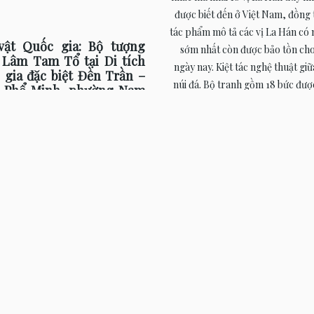
được biết đến ở Việt Nam, đồng t
tác phẩm mô tả các vị La Hán có n
vật Quốc gia: Bộ tượng
sớm nhất còn được bảo tồn ch
 Lâm Tam Tổ tại Di tích
ngày nay. Kiệt tác nghệ thuật gi
 gia đặc biệt Đền Trần –
núi đá. Bộ tranh gồm 18 bức đượ
 Phổ Minh, phường Nam
trực tiếp trên vách đá tự nhiên c
 tỉnh Ninh Bình
Liên Hoa. Mỗi bức thể hiện hình
ượng Trúc Lâm Tam Tổ được tạc
một vị La Hán với thần thái, tư th
ỗ, sơn son thếp vàng, có niên đại
chỉ riêng biệt. Có vị ngồi thiền đị
g từ thế kỷ XVII đến XVIII, mang
phiến đá, có vị tay cầm tích tr
 cách nghệ thuật thời Lê Trung
nâng tràng hạt hoặc trầm ngâm
 Đây là một trong những hiện vật
không gian núi rừng thanh tĩnh. 
iểu, có giá trị đặc biệt về lịch sử,
thể hiện trong những khuôn hìn
a và nghệ thuật của Phật giáo Việt
lớn, các nghệ nhân xưa đã khắ
à đã được Thủ tướng Chính phủ
thành công thế giới nội tâm pho
hận là Bảo vật Quốc gia tại Quyết
của từng vị tôn giả bằng những
số 41/QĐ -TTg ngày 30/1/2023. Bộ
nét tinh tế, giàu sức biểu cảm. T
 không chỉ mang ý nghĩa tôn vinh
các bức tranh được bố trí cân đố