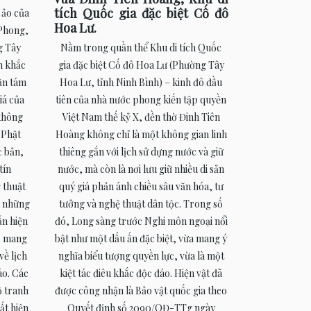
tích Quốc gia đặc biệt Cố đô
 ảo của
Hoa Lư.
 Phong,
Nằm trong quần thể Khu di tích Quốc
g Tây
gia đặc biệt Cố đô Hoa Lư (Phường Tây
h khắc
Hoa Lư, tỉnh Ninh Bình) – kinh đô đầu
gần tám
tiên của nhà nước phong kiến tập quyền
iá của
Việt Nam thế kỷ X, đền thờ Đinh Tiên
 không
Hoàng không chỉ là một không gian linh
 Phật
thiêng gắn với lịch sử dựng nước và giữ
c bản,
nước, mà còn là nơi lưu giữ nhiều di sản
tín
quý giá phản ánh chiều sâu văn hóa, tư
 thuật
tưởng và nghệ thuật dân tộc. Trong số
a những
đó, Long sàng trước Nghi môn ngoại nổi
ẫn hiện
bật như một dấu ấn đặc biệt, vừa mang ý
a, mang
nghĩa biểu tượng quyền lực, vừa là một
về lịch
kiệt tác điêu khắc độc đáo. Hiện vật đã
áo. Các
được công nhận là Bảo vật quốc gia theo
ộ tranh
Quyết định số 2090/QĐ-TTg ngày
ất hiện