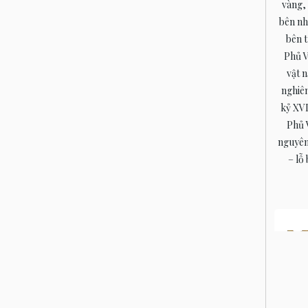
vàng, 
bên nh
bên t
Phủ V
vật 
nghiên
kỷ XVI
Phủ 
nguyên
– lỗ 