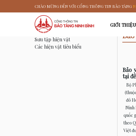
CHÀO MỪNG ĐẾN VỚI CỔNG THÔNG TIN BẢO TÀNG
N
GIỚI THIỆU
Bảo vật quốc gia
Bảo 
Sưu tập hiện vật
Các hiện vật tiêu biểu
Bảo v
tại đ
Bộ P
(thuộc
đô H
Ninh 
quốc g
theo Q
Việt đ