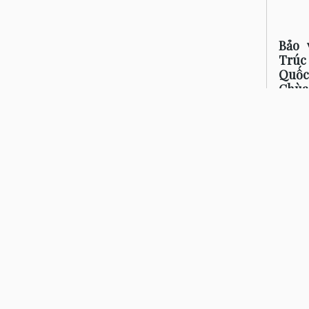
Bảo 
Trúc
Quốc
Chùa
Định,
Bộ t
bằng g
khoản
phong
Hưng.
tiêu b
văn hó
Nam v
công n
định 
tượng