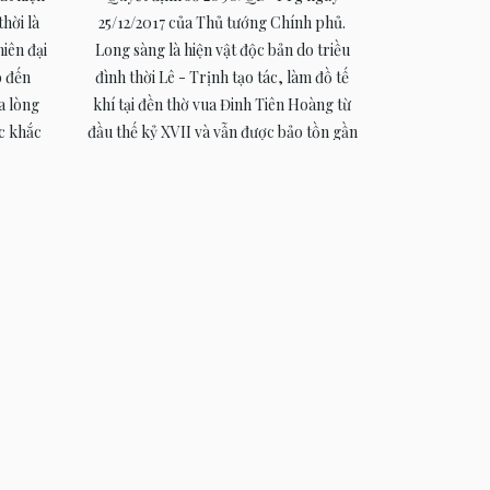
25/12/2017 của Thủ tướng Chính phủ.
hời là
Long sàng là hiện vật độc bản do triều
iên đại
đình thời Lê - Trịnh tạo tác, làm đồ tế
o đến
khí tại đền thờ vua Đinh Tiên Hoàng từ
ữa lòng
đầu thế kỷ XVII và vẫn được bảo tồn gần
c khắc
như nguyên vẹn cho đến ngày nay. Hiện
ủa động
vật được chế tác từ một khối đá xanh có
 tượng
dạng hình hộp chữ nhật, nặng khoảng
ế và cử
1,5 tấn. Mặt sập hình chữ nhật, rộng 127
nh trên
cm, dài 187 cm; chân đế rộng 134 cm, dài
ượng,
196 cm, hơi choãi tạo dáng chân quỳ
 giữa
vững chãi. Ngay giữa Long sàng được
Dù được
trang trí hình rồng cuộn mang đầy đủ
h không
các nét đặc trưng của rồng thời Lê –
c họa
Trịnh, thân uốn kiểu yên ngựa, đầu to,
ng phú
bờm lớn ngược ra phía sau, miệng há to
 đường
ngậm viên châu, răng nanh sắc nhọn,
oàn bộ
sừng hai chạc, đuôi rồng vuốt về phía
i trên