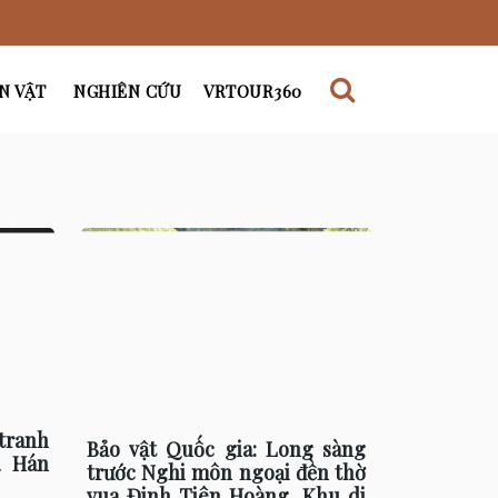
N VẬT
NGHIÊN CỨU
VRTOUR360
tranh
Bảo vật Quốc gia: Long sàng
a Hán
trước Nghi môn ngoại đền thờ
vua Đinh Tiên Hoàng, Khu di