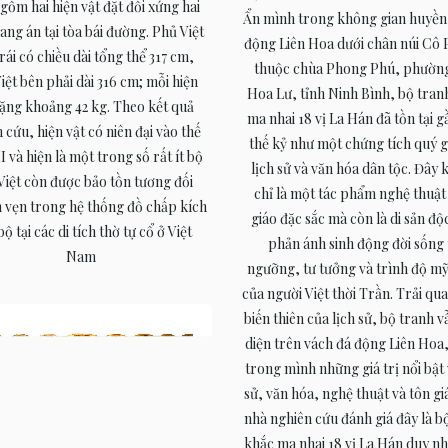
gồm hai hiện vật đặt đối xứng hai
Ẩn mình trong không gian huyền
ang án tại tòa bái đường. Phủ Việt
động Liên Hoa dưới chân núi Cô
rái có chiều dài tổng thể 317 cm,
thuộc chùa Phong Phú, phườn
iệt bên phải dài 316 cm; mỗi hiện
Hoa Lư, tỉnh Ninh Bình, bộ tran
nặng khoảng 42 kg. Theo kết quả
ma nhai 18 vị La Hán đã tồn tại 
 cứu, hiện vật có niên đại vào thế
thế kỷ như một chứng tích quý g
I và hiện là một trong số rất ít bộ
lịch sử và văn hóa dân tộc. Đây
Việt còn được bảo tồn tương đối
chỉ là một tác phẩm nghệ thuật
 vẹn trong hệ thống đồ chấp kích
giáo đặc sắc mà còn là di sản độ
bộ tại các di tích thờ tự cổ ở Việt
phản ánh sinh động đời sống 
Nam
ngưỡng, tư tưởng và trình độ mỹ
của người Việt thời Trần. Trải qu
biến thiên của lịch sử, bộ tranh v
diện trên vách đá động Liên Ho
trong mình những giá trị nổi bật 
sử, văn hóa, nghệ thuật và tôn gi
nhà nghiên cứu đánh giá đây là b
khắc ma nhai 18 vị La Hán duy nh