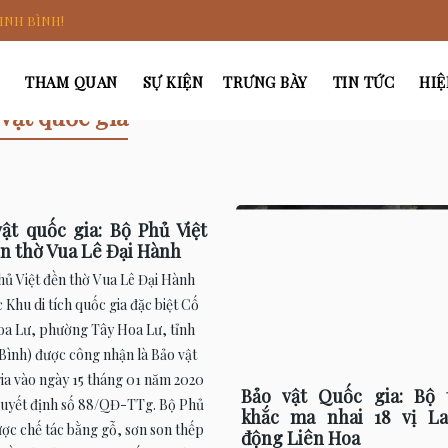
INH BÌNH!
THAM QUAN
SỰ KIỆN
TRƯNG BÀY
TIN TỨC
HIỆ
vật quốc gia
ật quốc gia: Bộ Phủ Việt
ền thờ Vua Lê Đại Hành
hủ Việt đền thờ Vua Lê Đại Hành
 Khu di tích quốc gia đặc biệt Cố
oa Lư, phường Tây Hoa Lư, tỉnh
Bình) được công nhận là Bảo vật
ia vào ngày 15 tháng 01 năm 2020
Bảo vật Quốc gia: Bộ 
uyết định số 88/QĐ-TTg. Bộ Phủ
khắc ma nhai 18 vị L
ược chế tác bằng gỗ, sơn son thếp
động Liên Hoa