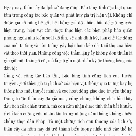
Ngày nay, thân cây đa lịch sử đang được Bảo tàng tỉnh đặc biệt quan
tâm trong công tác bảo quản và phát huy giá trị hiện vật. Không chỉ
được gia cố bằng bệ gỗ, hệ thống giá đỡ chắc chắn để giữ nguyên
hiện trạng, hiện vật còn được thực hiện các biện pháp bảo quản
phòng ngừa như kiểm soát độ ẩm, vệ sinh định kỳ, hạn chế tác động
của môi trường và côn trùng gây hại nhằm kéo dài tuổi thọ của hiện
vật theo thời gian. Những công việc thầm lặng ấy không đơn thuần là
gìn giữ một thân gỗ cũ, mà là giữ gìn một phần ký ức thiêng liêng của
dân tộc.
Cùng với công tác bảo tồn, Bảo tàng tỉnh cũng tích cực tuyên
truyền, giới thiệu giá trị lịch sử của hiện vật thông qua trưng bày hệ
thống kho mở, thuyết minh và các hoạt động giáo dục truyền thông.
Đứng trước thân cây đa già nua, công chúng không chỉ nhìn thấy
dấu tích của chiến tranh, mà còn cảm nhận được tinh thần bất khuất,
ý chí kiên cường của nhân dân trong những năm tháng kháng chiến
chống thực dân Pháp. Từ một chứng tích đau thương của lịch sử,
thân cây đa hôm nay đã trở thành biểu tượng nhắc nhở các thế hệ