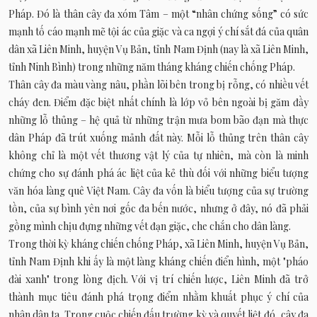
Pháp. Đó là thân cây đa xóm Tâm – một “nhân chứng sống” có sức
mạnh tố cáo mạnh mẽ tội ác của giặc và ca ngợi ý chí sắt đá của quân
dân xã Liên Minh, huyện Vụ Bản, tỉnh Nam Định (nay là xã Liên Minh,
tỉnh Ninh Bình) trong những năm tháng kháng chiến chống Pháp.
Thân cây đa màu vàng nâu, phần lõi bên trong bị rỗng, có nhiều vết
cháy đen. Điểm đặc biệt nhất chính là lớp vỏ bên ngoài bị găm đầy
những lỗ thủng – hệ quả từ những trận mưa bom bão đạn mà thực
dân Pháp đã trút xuống mảnh đất này. Mỗi lỗ thủng trên thân cây
không chỉ là một vết thương vật lý của tự nhiên, mà còn là minh
chứng cho sự đánh phá ác liệt của kẻ thù đối với những biểu tượng
văn hóa làng quê Việt Nam. Cây đa vốn là biểu tượng của sự trường
tồn, của sự bình yên nơi gốc đa bến nước, nhưng ở đây, nó đã phải
gồng mình chịu đựng những vết đạn giặc, che chắn cho dân làng.
Trong thời kỳ kháng chiến chống Pháp, xã Liên Minh, huyện Vụ Bản,
tỉnh Nam Định khi ấy là một làng kháng chiến điển hình, một "pháo
đài xanh" trong lòng địch. Với vị trí chiến lược, Liên Minh đã trở
thành mục tiêu đánh phá trọng điểm nhằm khuất phục ý chí của
nhân dân ta. Trong cuộc chiến đấu trường kỳ và quyết liệt đó, cây đa