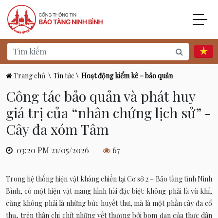
Trang chủ
\
Tin tức
\
Hoạt động kiểm kê – bảo quản
Công tác bảo quản và phát huy
giá trị của “nhân chứng lịch sử” -
Cây đa xóm Tâm
03:20 PM 21/05/2026
67
Trong hệ thống hiện vật kháng chiến tại Cơ sở 2 – Bảo tàng tỉnh Ninh
Bình, có một hiện vật mang hình hài đặc biệt: không phải là vũ khí,
cũng không phải là những bức huyết thư, mà là một phần cây đa cổ
thụ, trên thân chi chít những vết thương bởi bom đạn của thực dân