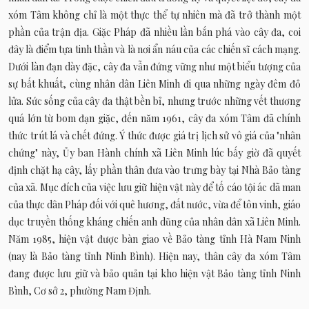
xóm Tâm không chỉ là một thực thể tự nhiên mà đã trở thành một
phần của trận địa. Giặc Pháp đã nhiều lần bắn phá vào cây đa, coi
đây là điểm tựa tinh thần và là nơi ẩn náu của các chiến sĩ cách mạng.
Dưới làn đạn dày đặc, cây đa vẫn đứng vững như một biểu tượng của
sự bất khuất, cùng nhân dân Liên Minh đi qua những ngày đêm đỏ
lửa. Sức sống của cây đa thật bền bỉ, nhưng trước những vết thương
quá lớn từ bom đạn giặc, đến năm 1961, cây đa xóm Tâm đã chính
thức trút lá và chết đứng. Ý thức được giá trị lịch sử vô giá của "nhân
chứng" này, Ủy ban Hành chính xã Liên Minh lúc bấy giờ đã quyết
định chặt hạ cây, lấy phần thân đưa vào trưng bày tại Nhà Bảo tàng
của xã. Mục đích của việc lưu giữ hiện vật này để tố cáo tội ác dã man
của thực dân Pháp đối với quê hương, đất nước, vừa để tôn vinh, giáo
dục truyền thống kháng chiến anh dũng của nhân dân xã Liên Minh.
Năm 1985, hiện vật được bàn giao về Bảo tàng tỉnh Hà Nam Ninh
(nay là Bảo tàng tỉnh Ninh Bình). Hiện nay, thân cây đa xóm Tâm
đang được lưu giữ và bảo quản tại kho hiện vật Bảo tàng tỉnh Ninh
Bình, Cơ sở 2, phường Nam Định.