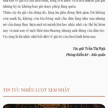
mai sau về giá trị của hòa bình, lòng yêu nước và trách nhiệm gìn giữ
những ký ức không bao giờ được phép lãng quên.
Thân cây đa già vẫn đứng đó, lặng im giữa dòng thời gian. Dù không
còn xanh lá, không còn tỏa bóng mát cho dân làng như xưa nhưng
nó vẫn đang thực hiện một sứ mệnh lớn lao: nhắc nhở các thế hệ hôm
nay và mai sau về một thời đau thương nhưng anh dũng của dân tộc.
Và cũng là lời nhắc nhở bất diệt về giá trị của hòa bình hôm nay.
Tác giả:
Trần Thị Ngà
Phòng Kiểm kê - Bảo quản
Chia sẻ
TIN TỨC NHIỀU LƯỢT XEM NHẤT