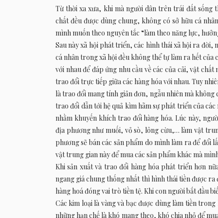
Từ thời xa xưa, khi mà người dân trên trái đất sống 
chất đều được dùng chung, không có sở hữu cá nhân.
mình muốn theo nguyên tắc “làm theo năng lực, hưởng
Sau này xã hội phát triển, các hình thái xã hội ra đời,
cá nhân trong xã hội đều không thể tự làm ra hết của c
với nhau để đáp ứng nhu cầu về các của cải, vật chất 
trao đổi trực tiếp giữa các hàng hóa với nhau. Tuy nhi
là trao đổi mang tính giản đơn, ngẫu nhiên mà không 
trao đổi dẫn tới hệ quả kìm hãm sự phát triển của các 
nhằm khuyến khích trao đổi hàng hóa. Lúc này, người
địa phương như muối, vỏ sò, lông cừu,… làm vật trung 
phương sẽ bán các sản phẩm do mình làm ra để đổi lấy 
vật trung gian này để mua các sản phẩm khác mà mình
Khi sản xuất và trao đổi hàng hóa phát triển hơn nữa
ngang giá chung thống nhất thì hình thái tiền được ra 
hàng hoá đóng vai trò tiền tệ. Khi con người bắt đầu biế
Các kim loại là vàng và bạc được dùng làm tiền trong 
những hạn chế là khó mang theo, khó chia nhỏ để mu