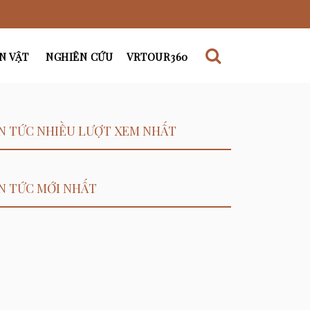
N VẬT
NGHIÊN CỨU
VRTOUR360
N TỨC NHIỀU LƯỢT XEM NHẤT
N TỨC MỚI NHẤT