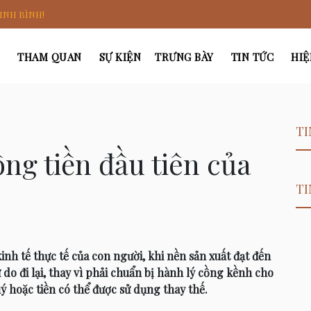
INH BÌNH!
THAM QUAN
SỰ KIỆN
TRƯNG BÀY
TIN TỨC
HIỆ
TI
ng tiền đầu tiên của
TI
 kinh tế thực tế của con người, khi nền sản xuất đạt đến
 do đi lại, thay vì phải chuẩn bị hành lý cồng kềnh cho
ý hoặc tiền có thể được sử dụng thay thế.