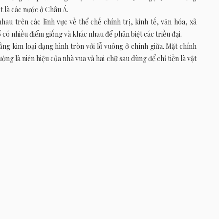
ất là các nước ở Châu Á.
hau trên các lĩnh vực về thể chế chính trị, kinh tế, văn hóa, xã
ổ có nhiều điểm giống và khác nhau để phân biệt các triều đại.
g kim loại dạng hình tròn với lỗ vuông ở chính giữa. Mặt chính
ờng là niên hiệu của nhà vua và hai chữ sau dùng để chỉ tiền là vật
hể có loại tiền không có hai chữ này. Vị trí của bốn chữ đọc theo
ên xuống dưới, từ phải sang trái).
ố nhỏ có chữ để chỉ một trong các ý nghĩa sau: như là niên hiệu,
đặc biệt, mệnh giá tiền…
,4cm. Tuy nhiên, cũng có loại tiền có kích thước lớn (thường gọi
uyễn) đường kính 5,0cm, tiền Thiệu Trị thông bảo (triều Nguyễn)
h vào khoảng 0,5 – 0,8 cm. Trọng lượng của mỗi đồng tiền trung
(như tiền Cảnh Thống thông bảo).
hành đầu tiên là tiền “Thái Bình hưng bảo” do Đinh Tiên Hoàng đế