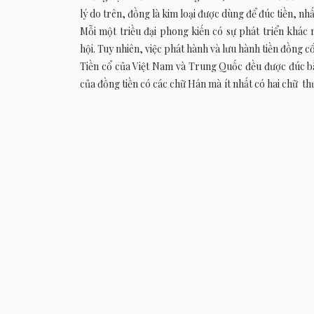
lý do trên, đồng là kim loại được dùng để đúc tiền, nh
Mỗi một triều đại phong kiến có sự phát triển khác n
hội. Tuy nhiên, việc phát hành và lưu hành tiền đồng c
Tiền cổ của Việt Nam và Trung Quốc đều được đúc bằn
của đồng tiền có các chữ Hán mà ít nhất có hai chữ thư
quý dùng cho giao thương buôn bán, trao đổi. Cũng có t
chiều thuận của kim đồng hồ hoặc theo kiểu chéo (từ tr
Mặt sau của tiền thường không có chữ, tuy nhiên một s
năm phát hành, nơi đúc tiền, ý nghĩa tốt đẹp, ký hiệu 
Các đồng tiền cổ có đường kính trung bình từ 2,2cm- 2
là Đại tiền) như tiền Minh Mạng thông bảo (triều Ng
đường kính 5,5cm. Kích thước của lỗ vuông trung bìn
bình từ 1,5 – 6,2g, đồng tiền lớn có trọng lượng 6,2g 
Theo chính sử, ở Việt Nam, đồng tiền được đúc và lưu 
cho đúc vào năm 970.