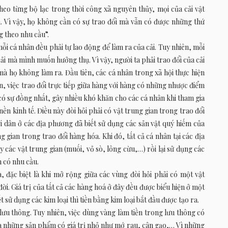
theo từng bộ lạc trong thời công xã nguyên thủy, mọi của cải vật
 Vì vậy, họ không cần có sự trao đổi mà vẫn có được những thứ
 theo nhu cầu”.
 mỗi cá nhân đều phải tự lao động để làm ra của cải. Tuy nhiên, mỗi
ải mà mình muốn hưởng thụ. Vì vậy, người ta phải trao đổi của cải
mà họ không làm ra. Đầu tiên, các cá nhân trong xã hội thực hiện
ên, việc trao đổi trực tiếp giữa hàng với hàng có những nhược điểm
có sự đồng nhất, gây nhiều khó khăn cho các cá nhân khi tham gia
nền kinh tế. Điều này đòi hỏi phải có vật trung gian trong trao đổi
 dân ở các địa phương đã biết sử dụng các sản vật quý hiếm của
gian trong trao đổi hàng hóa. Khi đó, tất cả cá nhân tại các địa
các vật trung gian (muối, vỏ sò, lông cừu,…) rồi lại sử dụng các
 có nhu cầu.
, đặc biệt là khi mở rộng giữa các vùng đòi hỏi phải có một vật
đời. Giá trị của tất cả các hàng hoá ở đây đều được biểu hiện ở một
t sử dụng các kim loại thì tiền bằng kim loại bắt đầu được tạo ra.
lưu thông. Tuy nhiên, việc dùng vàng làm tiền trong lưu thông có
a những sản phẩm có giá trị nhỏ như mớ rau, cân gạo,… Vì những