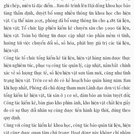
ghi chép, miêu tả đặc điểm… Sau đó trình lên Hội đồng khoa học bảo
tàng thẩm định, duyệt bổ sung nhiều thông tin khoa học cho hiện
vật. Cụ thể năm 2025, phòng đã bổ sung thông tin cho 4.185 tài liệu,
hiện vật; Tổ chức lập phiếu kiểm kê chuyên sâu cho 3.990 tài liệu,
hiện vật. Toàn bộ thông tin được cập nhật vào phần mềm vi tính,
hướng tới việc chuyển đổi số, số hóa, phát huy giá trị các tài liệu,
hiện vật.
Công tác tổ chức tổng kiểm kê tài liệu, hiện vật hàng năm được thực
hiện nghiêm túc, phục vụ công tác quản lý, cập nhật, nắm bắt chính
xác về số lượng thực tế, số liệu hiện vật sưu tầm mới, cũng như tình
trạng hiện vật. Trên cơ sở đó có kế hoạch bảo quản hàng năm. Sau
khi hợp nhất, Phòng đã chủ động tham mưu Lãnh đạo đơn vị tổ chức
tổng kiểm kê hiện vật, tài sản ở 3 cơ sở, đảm bảo an toàn tuyệt đối;
Công tác kiểm kê, bàn giao kho phim ảnh, kho hiện vật chất liệu giấy
do có sự thay đổi nhân sự cũng được tiến hành kịp thời, đúng theo
quy định.
Cùng với công tác kiểm kê khoa học, công tác bảo quản tài liệu, hiện
vật cũng được quan tâm chú trọng. Hoạt động này không chỉ nhằm