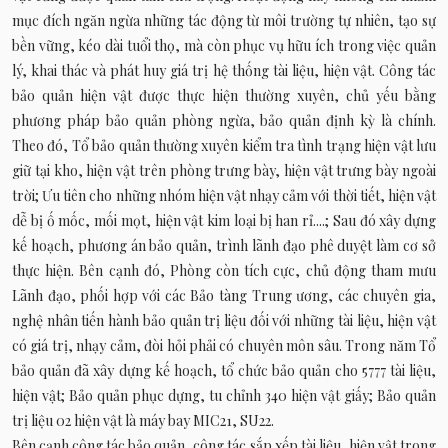
mục đích ngăn ngừa những tác động từ môi trường tự nhiên, tạo sự
bền vững, kéo dài tuổi thọ, mà còn phục vụ hữu ích trong việc quản
lý, khai thác và phát huy giá trị hệ thống tài liệu, hiện vật. Công tác
bảo quản hiện vật được thực hiện thường xuyên, chủ yếu bằng
phương pháp bảo quản phòng ngừa, bảo quản định kỳ là chính.
Theo đó, Tổ bảo quản thường xuyên kiểm tra tình trạng hiện vật lưu
giữ tại kho, hiện vật trên phòng trưng bày, hiện vật trưng bày ngoài
trời; Ưu tiên cho những nhóm hiện vật nhạy cảm với thời tiết, hiện vật
dễ bị ố mốc, mối mọt, hiện vật kim loại bị han rỉ....; Sau đó xây dựng
kế hoạch, phương án bảo quản, trình lãnh đạo phê duyệt làm cơ sở
thực hiện. Bên cạnh đó, Phòng còn tích cực, chủ động tham mưu
Lãnh đạo, phối hợp với các Bảo tàng Trung ương, các chuyên gia,
nghệ nhân tiến hành bảo quản trị liệu đối với những tài liệu, hiện vật
có giá trị, nhạy cảm, đòi hỏi phải có chuyên môn sâu. Trong năm Tổ
bảo quản đã xây dựng kế hoạch, tổ chức bảo quản cho 5777 tài liệu,
hiện vật; Bảo quản phục dựng, tu chỉnh 340 hiện vật giấy; Bảo quản
trị liệu 02 hiện vật là máy bay MIC21, SU22.
Bên cạnh công tác bảo quản, công tác sắp xếp tài liệu, hiện vật trong