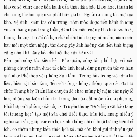
kho cơ sở cũng được tiến hành cẩn thận đảm bảo khoa học, thuận lợi
cho công tác bảo quản và phát huy giá trị. Ngoài ra, công tác mở cửa
kho, vệ sinh, kiểm tra côn trùng, nấm mốc được tiến hành thường
xuyên, hàng ngày trong tuần, đảm bảo môi trường kho luôn sạch sẽ,
thông thoáng. Do đó đã hạn chế nhiều tình trạng nồm ẩm, nấm mốc
hay mối mọt xâm nhập, tác động gây ảnh hưởng xấu đến tình trạng
cũng như khả năng kéo dài tuổi thọ của hiện vật.
Bên cạnh công tác Kiểm kê - Bảo quản, công tác phối hợp với các
phòng chuyên môn được tổ chức linh hoạt, đúng nguyên tắc và hiệu
quả như: Phối hợp với phòng Sưu tầm - Trưng bày trong việc đưa tài
liệu, hiện vật bảo tàng đến với công chúng, thông qua các đợt tổ
chức Trưng bày Triển lãm chuyên đề chào mừng kỷ niệm các ngày lễ
lớn, những sự kiện chính trị trọng đại của đất nước và địa phương;
Phối hợp với phòng Giáo dục - Truyền thông “Đưa hiện vật bảo tàng
tới trường học” tạo một sân chơi thiết thực, hữu ích, mang nhiều ý
nghĩa sâu sắc, giúp các em học sinh không chỉ có buổi trải nghiệm bổ
ích, có thêm những kiến thức lịch sử, mà còn khơi gợi tình yêu quê
hương đất nước, tình yêu di sản bằng những hành động thiết thực đối