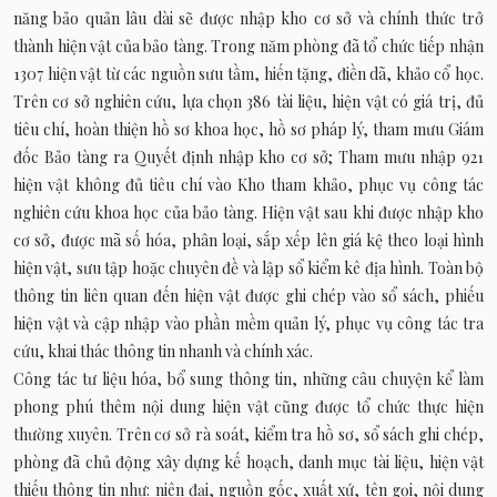
năng bảo quản lâu dài sẽ được nhập kho cơ sở và chính thức trở
thành hiện vật của bảo tàng. Trong năm phòng đã tổ chức tiếp nhận
1307 hiện vật từ các nguồn sưu tầm, hiến tặng, điền dã, khảo cổ học.
Trên cơ sở nghiên cứu, lựa chọn 386 tài liệu, hiện vật có giá trị, đủ
tiêu chí, hoàn thiện hồ sơ khoa học, hồ sơ pháp lý, tham mưu Giám
đốc Bảo tàng ra Quyết định nhập kho cơ sở; Tham mưu nhập 921
hiện vật không đủ tiêu chí vào Kho tham khảo, phục vụ công tác
nghiên cứu khoa học của bảo tàng. Hiện vật sau khi được nhập kho
cơ sở, được mã số hóa, phân loại, sắp xếp lên giá kệ theo loại hình
hiện vật, sưu tập hoặc chuyên đề và lập sổ kiểm kê địa hình. Toàn bộ
thông tin liên quan đến hiện vật được ghi chép vào sổ sách, phiếu
hiện vật và cập nhập vào phần mềm quản lý, phục vụ công tác tra
cứu, khai thác thông tin nhanh và chính xác.
Công tác tư liệu hóa, bổ sung thông tin, những câu chuyện kể làm
phong phú thêm nội dung hiện vật cũng được tổ chức thực hiện
thường xuyên. Trên cơ sở rà soát, kiểm tra hồ sơ, sổ sách ghi chép,
phòng đã chủ động xây dựng kế hoạch, danh mục tài liệu, hiện vật
thiếu thông tin như: niên đại, nguồn gốc, xuất xứ, tên gọi, nội dung