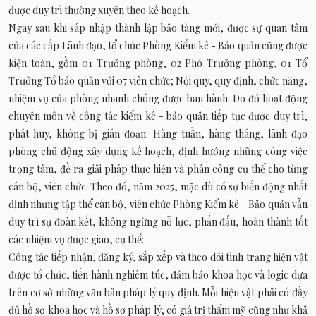
được duy trì thường xuyên theo kế hoạch.
Ngay sau khi sáp nhập thành lập bảo tàng mới, được sự quan tâm
của các cấp Lãnh đạo, tổ chức Phòng Kiểm kê - Bảo quản cũng được
kiện toàn, gồm 01 Trưởng phòng, 02 Phó Trưởng phòng, 01 Tổ
Trưởng Tổ bảo quản với 07 viên chức; Nội quy, quy định, chức năng,
nhiệm vụ của phòng nhanh chóng được ban hành. Do đó hoạt động
chuyên môn về công tác kiểm kê - bảo quản tiếp tục được duy trì,
phát huy, không bị gián đoạn. Hàng tuần, hàng tháng, lãnh đạo
phòng chủ động xây dựng kế hoạch, định hướng những công việc
trọng tâm, đề ra giải pháp thực hiện và phân công cụ thể cho từng
cán bộ, viên chức. Theo đó, năm 2025, mặc dù có sự biến động nhất
định nhưng tập thể cán bộ, viên chức Phòng Kiểm kê - Bảo quản vẫn
duy trì sự đoàn kết, không ngừng nỗ lực, phấn đấu, hoàn thành tốt
các nhiệm vụ được giao, cụ thể:
Công tác tiếp nhận, đăng ký, sắp xếp và theo dõi tình trạng hiện vật
được tổ chức, tiến hành nghiêm túc, đảm bảo khoa học và logic dựa
trên cơ sở những văn bản pháp lý quy định. Mỗi hiện vật phải có đầy
đủ hồ sơ khoa học và hồ sơ pháp lý, có giá trị thẩm mỹ cũng như khả