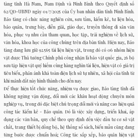
tàng tỉnh Hà Nam, Nam Định và Ninh Bình theo Quyết định số
62/QĐ-UBND ngày 01/7/2025 của Ủy ban nhân dân tỉnh Ninh Bình.
Bảo tàng có chức năng nghiên cứu, sưu tầm, kiểm kê, tư liệu hóa,
bảo quản, trưng bày, diễn giải, giáo dục, truyền thông di sản văn
hóa, phục vụ nhu cầu tham quan, học tập, trải nghiệm về lịch sử,
văn hóa, khoa học của công chúng trên địa bàn tỉnh. Hiện nay, Bảo
tàng đang lưu giữ 92.565 tài liệu hiện vật, trong đó có 06 nhóm hiện
vật được Thủ tướng Chính phủ công nhận là bảo vật quốc gia, 26 bộ
sưu tập hiện vật quý hiếm cùng hàng nghìn tài liệu, hiện vật có giá trị
tiêu biểu, phản ánh khá toàn diện lịch sử tự nhiên, xã hội của tỉnh từ
khi mảnh đất này hình thành cho đến nay.
Để thực hiện tốt chức năng, nhiệm vụ được giao, Bảo tàng tỉnh đã
không ngừng vận động, đổi mới các khâu hoạt động chuyên môn
nghiệp vụ, trong đó đặc biệt chú trọng đổi mới và nâng cao hiệu quả
công tác Kiểm kê - Bảo quản. Đó là việc xây dựng, triển khai, áp
dụng các văn bản, quy chế theo quy định đến việc đầu tư cơ sở vật
chất, trang thiết bị đồng bộ, hệ thống sổ sách, biểu mẫu cũng đang
từng bước được chuẩn hoá; Công tác sắp xếp, bảo quản hiện vật