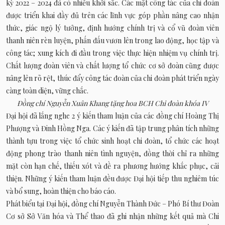
kỳ 2022 – 2024 đã có nhiều khởi sắc. Các mặt công tác của chi đoàn
được triển khai đầy đủ trên các lĩnh vực góp phần nâng cao nhận
thức, giác ngộ lý tưởng, định hướng chính trị và cổ vũ đoàn viên
thanh niên rèn luyện, phấn đấu vươn lên trong lao động, học tập và
công tác; xung kích đi đầu trong việc thực hiện nhiệm vụ chính trị.
Chất lượng đoàn viên và chất lượng tổ chức cơ sở đoàn cũng được
nâng lên rõ rệt, thúc đẩy công tác đoàn của chi đoàn phát triển ngày
càng toàn diện, vững chắc.
Đồng chí Nguyễn Xuân Khang tặng hoa BCH Chi đoàn khóa IV
Đại hội đã lắng nghe 2 ý kiến tham luận của các đồng chí Hoàng Thị
Phượng và Đinh Hồng Nga. Các ý kiến đã tập trung phân tích những
thành tựu trong việc tổ chức sinh hoạt chi đoàn, tổ chức các hoạt
động phong trào thanh niên tình nguyện, đồng thời chỉ ra những
mặt còn hạn chế, thiếu xót và đề ra phương hướng khắc phục, cải
thiện. Những ý kiến tham luận đều được Đại hội tiếp thu nghiêm túc
và bổ sung, hoàn thiện cho báo cáo.
Phát biểu tại Đại hội, đồng chí Nguyễn Thành Đức – Phó Bí thư Đoàn
Cơ sở Sở Văn hóa và Thể thao đã ghi nhận những kết quả mà Chi