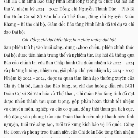
sản Hồ Chí Minh Bảo tàng Ninh Bình long trọng tổ chức Đại hội lần
thứ V, nhiệm kỳ 2024 – 2027. Đồng chí Nguyễn Thành Đức – Phó Bí
thư Đoàn Cơ sở Sở Văn hóa và Thể thao, đồng chí Nguyễn Xuân
Khang – Bí thư chi bộ, Giám đốc Bảo tàng Ninh Bình đã tới dự và chỉ
đạo Đại hội.
Các đồng chí đại biểu tặng hoa chúc mừng đại hội.
Sau phiên trù bị vào buổi sáng, đúng 14h00 chiều, phiên chính thức
Đại hội được tiến hành trọng thể và nghiêm túc. Đại hội đã thông qua
Báo cáo chính trị của Ban Chấp hành Chi đoàn nhiệm kỳ 2022 – 2024
và phương hướng, nhiệm vụ, giải pháp chủ yếu nhiệm kỳ 2024 - 2027.
Nhiệm kỳ 2022 – 2024, được sự quan tâm lãnh đạo thường xuyên của
Chi ủy Chi bộ, Lãnh đạo Bảo tàng, sự chỉ đạo hướng dẫn của BCH
Đoàn Cơ sở Sở Văn hóa và Thể thao, Chi đoàn Bảo tàng tỉnh đã đạt
được nhiều thành tựu quan trọng, góp phần hoàn thành tốt nhiệm
vụ chuyên môn, nghiệp vụ của cơ quan, đồng thời tham gia tích cực,
chủ động vào phong trào của Đoàn thanh niên như: thanh niên tình
nguyện, tuổi trẻ sáng tạo, tuổi trẻ xung kích bảo vệ Tổ quốc. Công
tác Đoàn và phong trào thanh niên của Chi đoàn Bảo tàng tỉnh nhiệm