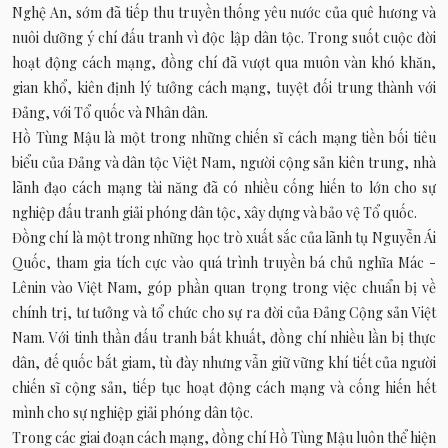
Nghệ An, sớm đã tiếp thu truyền thống yêu nước của quê hương và
nuôi dưỡng ý chí đấu tranh vì độc lập dân tộc. Trong suốt cuộc đời
hoạt động cách mạng, đồng chí đã vượt qua muôn vàn khó khăn,
gian khổ, kiên định lý tưởng cách mạng, tuyệt đối trung thành với
Đảng, với Tổ quốc và Nhân dân.
Hồ Tùng Mậu là một trong những chiến sĩ cách mạng tiền bối tiêu
biểu của Đảng và dân tộc Việt Nam, người cộng sản kiên trung, nhà
lãnh đạo cách mạng tài năng đã có nhiều cống hiến to lớn cho sự
nghiệp đấu tranh giải phóng dân tộc, xây dựng và bảo vệ Tổ quốc.
Đồng chí là một trong những học trò xuất sắc của lãnh tụ Nguyễn Ái
Quốc, tham gia tích cực vào quá trình truyền bá chủ nghĩa Mác -
Lênin vào Việt Nam, góp phần quan trọng trong việc chuẩn bị về
chính trị, tư tưởng và tổ chức cho sự ra đời của Đảng Cộng sản Việt
Nam. Với tinh thần đấu tranh bất khuất, đồng chí nhiều lần bị thực
dân, đế quốc bắt giam, tù đày nhưng vẫn giữ vững khí tiết của người
chiến sĩ cộng sản, tiếp tục hoạt động cách mạng và cống hiến hết
mình cho sự nghiệp giải phóng dân tộc.
Trong các giai đoạn cách mạng, đồng chí Hồ Tùng Mậu luôn thể hiện