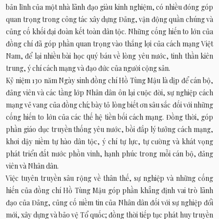
bản lĩnh của một nhà lãnh đạo giàu kinh nghiệm, có nhiều đóng góp
quan trọng trong công tác xây dựng Đảng, vận động quần chúng và
củng cố khối đại đoàn kết toàn dân tộc. Những cống hiến to lớn của
đồng chí đã góp phần quan trọng vào thắng lợi của cách mạng Việt
Nam, để lại nhiều bài học quý báu về lòng yêu nước, tinh thần kiên
trung, ý chí cách mạng và đạo đức của người cộng sản.
Kỷ niệm 130 năm Ngày sinh đồng chí Hồ Tùng Mậu là dịp để cán bộ,
đảng viên và các tầng lớp Nhân dân ôn lại cuộc đời, sự nghiệp cách
mạng vẻ vang của đồng chí; bày tỏ lòng biết ơn sâu sắc đối với những
cống hiến to lớn của các thế hệ tiền bối cách mạng. Đồng thời, góp
phần giáo dục truyền thống yêu nước, bồi đắp lý tưởng cách mạng,
khơi dậy niềm tự hào dân tộc, ý chí tự lực, tự cường và khát vọng
phát triển đất nước phồn vinh, hạnh phúc trong mỗi cán bộ, đảng
viên và Nhân dân.
Việc tuyên truyền sâu rộng về thân thế, sự nghiệp và những cống
hiến của đồng chí Hồ Tùng Mậu góp phần khẳng định vai trò lãnh
đạo của Đảng, củng cố niềm tin của Nhân dân đối với sự nghiệp đổi
mới, xây dựng và bảo vệ Tổ quốc; đồng thời tiếp tục phát huy truyền